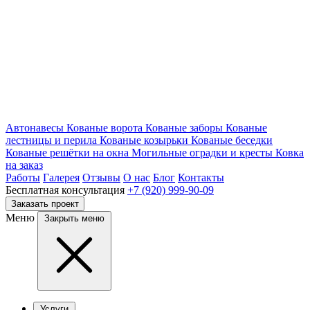
Автонавесы
Кованые ворота
Кованые заборы
Кованые
лестницы и перила
Кованые козырьки
Кованые беседки
Кованые решётки на окна
Могильные оградки и кресты
Ковка
на заказ
Работы
Галерея
Отзывы
О нас
Блог
Контакты
Бесплатная консультация
+7 (920) 999-90-09
Заказать проект
Меню
Закрыть меню
Услуги