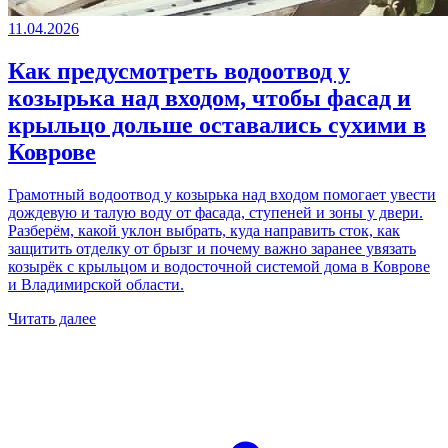
11.04.2026
Как предусмотреть водоотвод у
козырька над входом, чтобы фасад и
крыльцо дольше оставались сухими в
Коврове
Грамотный водоотвод у козырька над входом помогает увести
дождевую и талую воду от фасада, ступеней и зоны у двери.
Разберём, какой уклон выбрать, куда направить сток, как
защитить отделку от брызг и почему важно заранее увязать
козырёк с крыльцом и водосточной системой дома в Коврове
и Владимирской области.
Читать далее