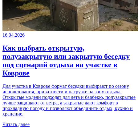
16.04.2026
Как выбрать открытую,
полузакрытую или закрытую беседку
под сценарий отдыха на участке в
Коврове
Для участка в Коврове формат беседки выбирают по сезону
использования, приватности и нагрузке на зону отдыха.
Открытые модели подходят для лета и барбекю, полузакрытые
лучше защищают от ветра, а закрытые дают комфорт в
прохладную погоду и позволяют объединить отдых, кухню и
хранение.
Читать далее