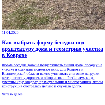
11.04.2026
Как выбрать форму беседки под
архитектуру дома и геометрию участка
в Коврове
Форма беседки должна поддерживать линии дома, посадку на
участке и сценарии использования. Для Коврове и
Владимирской области важно учитывать снеговые нагрузки,
ветер, ширину дорожек и обзор из окон. Разбираем, когда
уместны круг, квадрат, прямоугольник и многогранник, чтобы
конструкция смотрелась цельно и служила долго.
Читать далее