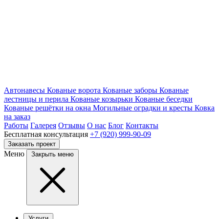
Автонавесы
Кованые ворота
Кованые заборы
Кованые
лестницы и перила
Кованые козырьки
Кованые беседки
Кованые решётки на окна
Могильные оградки и кресты
Ковка
на заказ
Работы
Галерея
Отзывы
О нас
Блог
Контакты
Бесплатная консультация
+7 (920) 999-90-09
Заказать проект
Меню
Закрыть меню
Услуги