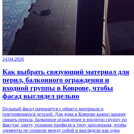
24.04.2026
Как выбрать связующий материал для
перил, балконного ограждения и
входной группы в Коврове, чтобы
фасад выглядел цельно
Цельный фасад начинается с общего материала и
повторяющихся деталей. Для дома в Коврове важно заранее
связать перила, балконное ограждение и входную группу по
фактуре, цвету, толщине профиля и типу заполнения, чтобы
элементы не спорили между собой и выглядели как одна