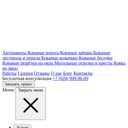
Автонавесы
Кованые ворота
Кованые заборы
Кованые
лестницы и перила
Кованые козырьки
Кованые беседки
Кованые решётки на окна
Могильные оградки и кресты
Ковка
на заказ
Работы
Галерея
Отзывы
О нас
Блог
Контакты
Бесплатная консультация
+7 (920) 999-90-09
Заказать проект
Меню
Закрыть меню
Услуги