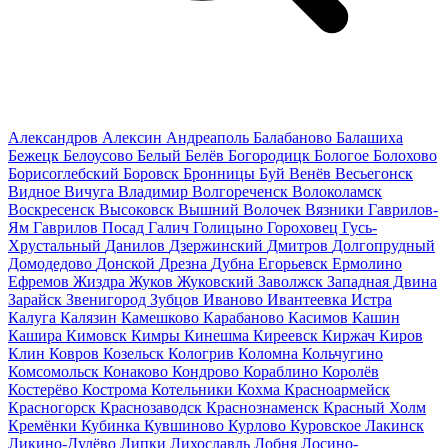
Александров
Алексин
Андреаполь
Балабаново
Балашиха
Бежецк
Белоусово
Белый
Белёв
Богородицк
Бологое
Болохово
Борисоглебский
Боровск
Бронницы
Буй
Венёв
Весьегонск
Видное
Вичуга
Владимир
Волгореченск
Волоколамск
Воскресенск
Высоковск
Вышний Волочек
Вязники
Гаврилов-
Ям
Гаврилов Посад
Галич
Голицыно
Гороховец
Гусь-
Хрустальный
Данилов
Дзержинский
Дмитров
Долгопрудный
Домодедово
Донской
Дрезна
Дубна
Егорьевск
Ермолино
Ефремов
Жиздра
Жуков
Жуковский
Заволжск
Западная Двина
Зарайск
Звенигород
Зубцов
Иваново
Ивантеевка
Истра
Калуга
Калязин
Камешково
Карабаново
Касимов
Кашин
Кашира
Кимовск
Кимры
Кинешма
Киреевск
Киржач
Киров
Клин
Ковров
Козельск
Кологрив
Коломна
Кольчугино
Комсомольск
Конаково
Кондрово
Кораблино
Королёв
Костерёво
Кострома
Котельники
Кохма
Красноармейск
Красногорск
Краснозаводск
Краснознаменск
Красный Холм
Кремёнки
Кубинка
Кувшиново
Курлово
Куровское
Лакинск
Ликино-Дулёво
Липки
Лихославль
Лобня
Лосино-