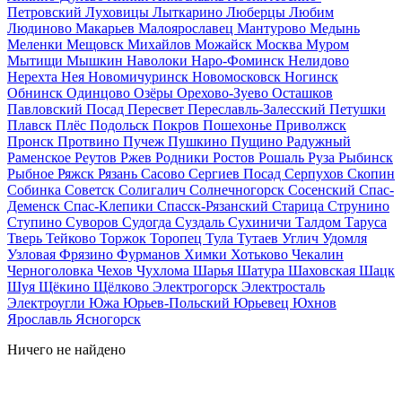
Петровский
Луховицы
Лыткарино
Люберцы
Любим
Людиново
Макарьев
Малоярославец
Мантурово
Медынь
Меленки
Мещовск
Михайлов
Можайск
Москва
Муром
Мытищи
Мышкин
Наволоки
Наро-Фоминск
Нелидово
Нерехта
Нея
Новомичуринск
Новомосковск
Ногинск
Обнинск
Одинцово
Озёры
Орехово-Зуево
Осташков
Павловский Посад
Пересвет
Переславль-Залесский
Петушки
Плавск
Плёс
Подольск
Покров
Пошехонье
Приволжск
Пронск
Протвино
Пучеж
Пушкино
Пущино
Радужный
Раменское
Реутов
Ржев
Родники
Ростов
Рошаль
Руза
Рыбинск
Рыбное
Ряжск
Рязань
Сасово
Сергиев Посад
Серпухов
Скопин
Собинка
Советск
Солигалич
Солнечногорск
Сосенский
Спас-
Деменск
Спас-Клепики
Спасск-Рязанский
Старица
Струнино
Ступино
Суворов
Судогда
Суздаль
Сухиничи
Талдом
Таруса
Тверь
Тейково
Торжок
Торопец
Тула
Тутаев
Углич
Удомля
Узловая
Фрязино
Фурманов
Химки
Хотьково
Чекалин
Черноголовка
Чехов
Чухлома
Шарья
Шатура
Шаховская
Шацк
Шуя
Щёкино
Щёлково
Электрогорск
Электросталь
Электроугли
Южа
Юрьев-Польский
Юрьевец
Юхнов
Ярославль
Ясногорск
Ничего не найдено