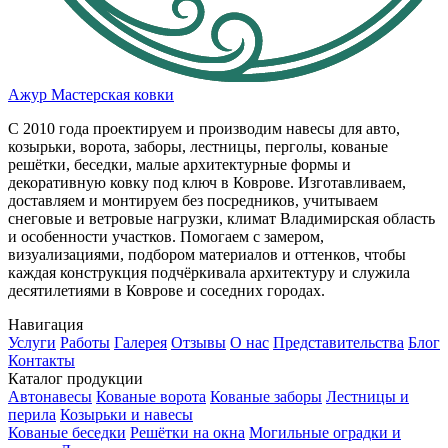
Ажур
Мастерская ковки
С 2010 года проектируем и производим навесы для авто,
козырьки, ворота, заборы, лестницы, перголы, кованые
решётки, беседки, малые архитектурные формы и
декоративную ковку под ключ в Коврове. Изготавливаем,
доставляем и монтируем без посредников, учитываем
снеговые и ветровые нагрузки, климат Владимирская область
и особенности участков. Помогаем с замером,
визуализациями, подбором материалов и оттенков, чтобы
каждая конструкция подчёркивала архитектуру и служила
десятилетиями в Коврове и соседних городах.
Навигация
Услуги
Работы
Галерея
Отзывы
О нас
Представительства
Блог
Контакты
Каталог продукции
Автонавеcы
Кованые ворота
Кованые заборы
Лестницы и
перила
Козырьки и навесы
Кованые беседки
Решётки на окна
Могильные оградки и