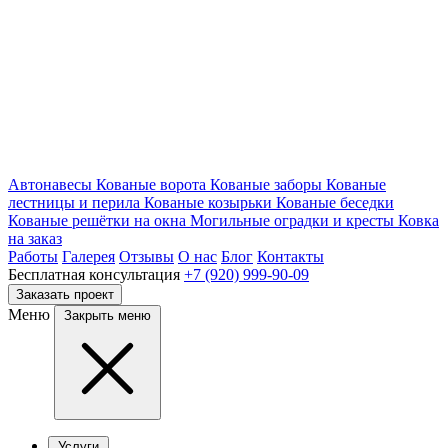
Автонавесы
Кованые ворота
Кованые заборы
Кованые
лестницы и перила
Кованые козырьки
Кованые беседки
Кованые решётки на окна
Могильные оградки и кресты
Ковка
на заказ
Работы
Галерея
Отзывы
О нас
Блог
Контакты
Бесплатная консультация
+7 (920) 999-90-09
Заказать проект
Меню
Закрыть меню
Услуги