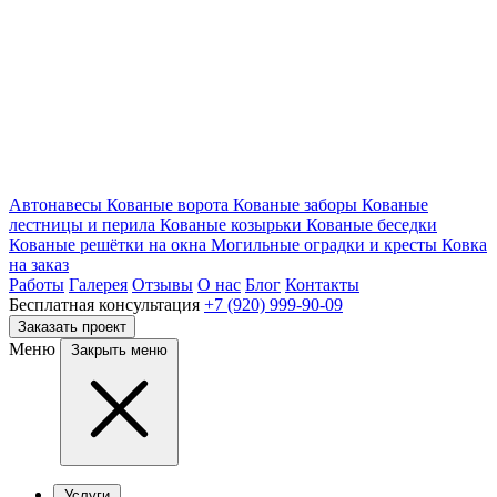
Автонавесы
Кованые ворота
Кованые заборы
Кованые
лестницы и перила
Кованые козырьки
Кованые беседки
Кованые решётки на окна
Могильные оградки и кресты
Ковка
на заказ
Работы
Галерея
Отзывы
О нас
Блог
Контакты
Бесплатная консультация
+7 (920) 999-90-09
Заказать проект
Меню
Закрыть меню
Услуги